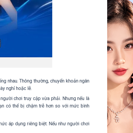
iống nhau. Thông thường, chuyển khoản ngân
ày nghỉ hoặc lễ.
người chơi truy cập vừa phải. Nhưng nếu là
ạn có thể bị chậm trễ hơn so với mức bình
mức áp dụng riêng biệt. Nếu như người chơi