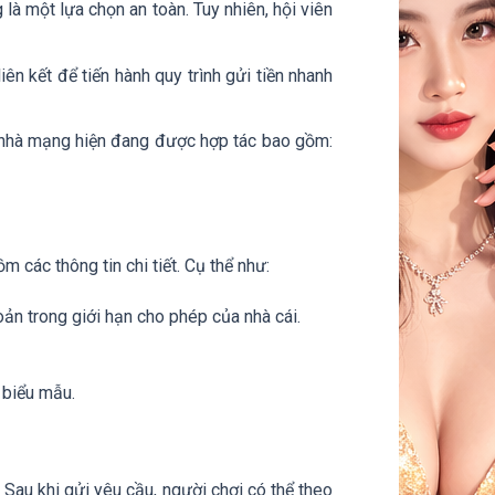
à một lựa chọn an toàn. Tuy nhiên, hội viên
ên kết để tiến hành quy trình gửi tiền nhanh
c nhà mạng hiện đang được hợp tác bao gồm:
các thông tin chi tiết. Cụ thể như:
ản trong giới hạn cho phép của nhà cái.
 biểu mẫu.
 Sau khi gửi yêu cầu, người chơi có thể theo