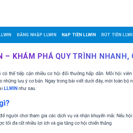
LLWIN
ĐĂNG NHẬP LLWIN
NẠP TIỀN LLWIN
RÚT TIỀN LLWI
N – KHÁM PHÁ QUY TRÌNH NHANH,
 có thể tiếp cận nhiều cơ hội đổi thưởng hấp dẫn. Mỗi hội viên
o những lưu ý cơ bản. Ngay trong bài viết dưới đây, mời toàn bộ 
ại
LLWIN
như sau.
gì?
để người chơi tham gia các dịch vụ và nhận khuyến mãi. Nếu hội
 tối đa rất nhiều lợi ích và gia tăng cơ hội chiến thắng.