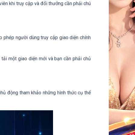
viên khi truy cập và đổi thưởng cần phải chú
ho phép người dùng truy cập giao diện chính
 tải một giao diện mới và bạn cần phải chủ
ý chủ động tham khảo những hình thức cụ thể