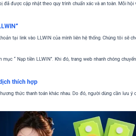
ị đã được cập nhật theo quy trình chuẩn xác và an toàn. Mỗi hội 
 LLWIN”
khoản tại link vào LLWIN của mình liên hệ thống. Chúng tôi sẽ c
n mục “ Nạp tiền LLWIN”. Khi đó, trang web nhanh chóng chuyển
dịch thích hợp
u phương thức thanh toán khác nhau. Do đó, người dùng cần lưu 