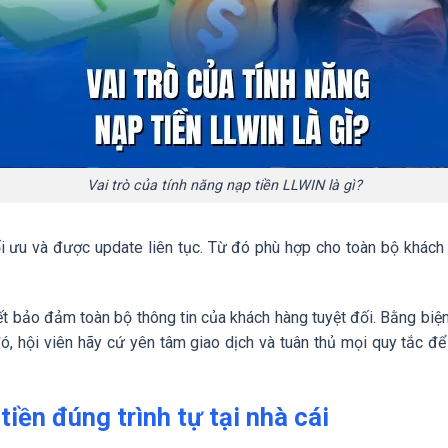
Vai trò của tính năng nạp tiền LLWIN là gì?
tối ưu và được update liên tục. Từ đó phù hợp cho toàn bộ khách
ết bảo đảm toàn bộ thông tin của khách hàng tuyệt đối. Bằng biệ
o đó, hội viên hãy cứ yên tâm giao dịch và tuân thủ mọi quy tắc 
iền đúng trình tự tại nhà cái