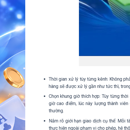
Thời gian xử lý tùy từng kênh: Không p
hàng sẽ được xử lý gần như tức thì, tro
Chọn khung giờ thích hợp: Tùy từng thờ
giờ cao điểm, lúc này lượng thành viên
thường.
Nắm rõ giới hạn giao dịch cụ thể: Mỗi 
thực hiện ngoài phạm vi cho phép, hệ thố