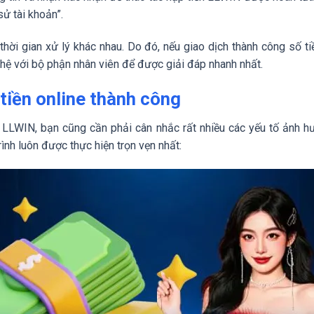
sử tài khoản”.
hời gian xử lý khác nhau. Do đó, nếu giao dịch thành công số t
 hệ với bộ phận nhân viên để được giải đáp nhanh nhất.
 tiền online thành công
n LLWIN, bạn cũng cần phải cân nhắc rất nhiều các yếu tố ảnh h
nh luôn được thực hiện trọn vẹn nhất: