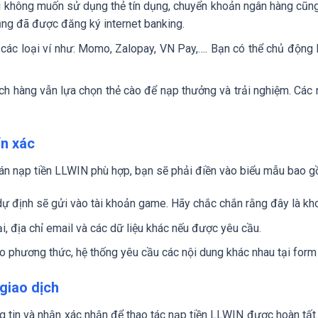
không muốn sử dụng thẻ tín dụng, chuyển khoản ngân hàng cũng l
ng đã được đăng ký internet banking.
ợ các loại ví như: Momo, Zalopay, VN Pay,…. Bạn có thể chủ động li
hách hàng vẫn lựa chọn thẻ cào để nạp thưởng và trải nghiệm. Cá
ẩn xác
n nạp tiền LLWIN phù hợp, bạn sẽ phải điền vào biểu mẫu bao gồm 
ự định sẽ gửi vào tài khoản game. Hãy chắc chắn rằng đây là kho
i, địa chỉ email và các dữ liệu khác nếu được yêu cầu.
vào phương thức, hệ thống yêu cầu các nội dung khác nhau tại form
 giao dịch
ng tin và nhận xác nhận để thao tác nạp tiền LLWIN được hoàn tất.