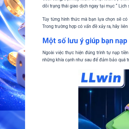
dõi trạng thái giao dịch ngay tại mục “ Lịch 
Tùy từng hình thức mà bạn lựa chọn sẽ có t
Trong trường hợp có vấn đề xảy ra, hãy liên
Một số lưu ý giúp bạn nạp
Ngoài việc thực hiện đúng trình tự nạp tiề
những khía cạnh như sau để đảm bảo quá trì